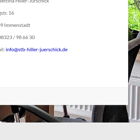
ettina Hiller-Jürschick
str. 16
9 Immenstadt
 08323 / 98 66 30
il:
info@stb-hiller-juerschick.de