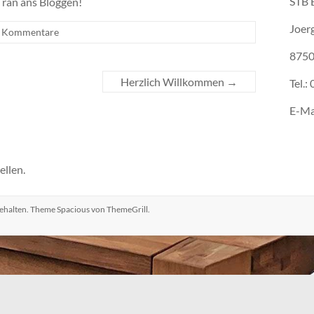
STB B
e ran ans Bloggen!
Joerg
e Kommentare
8750
Herzlich Willkommen
→
Tel.:
E-Ma
llen.
behalten. Theme
Spacious
von ThemeGrill.