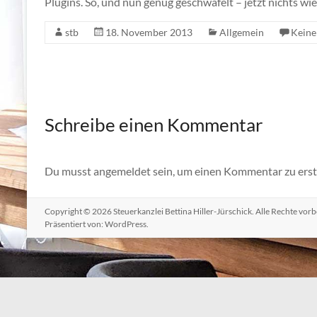
Plugins. So, und nun genug geschwafelt – jetzt nichts wi
stb
18. November 2013
Allgemein
Kein
Schreibe einen Kommentar
Du musst angemeldet sein, um einen Kommentar zu erste
Copyright © 2026
Steuerkanzlei Bettina Hiller-Jürschick
. Alle Rechte vor
Präsentiert von:
WordPress
.